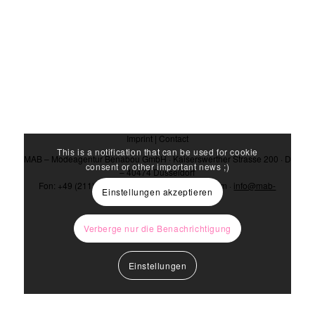
Imprint
|
Contact
This is a notification that can be used for cookie
MAB – Modeagentur Benabou GmbH · Kaiserswerther Strasse 200 · D
consent or other important news ;)
– 40474 Düsseldorf
Fon: +49 (211) 4371-490 · www.mab-fashion.com ·
info@mab-
Einstellungen akzeptieren
fashion.com
Verberge nur die Benachrichtigung
Einstellungen